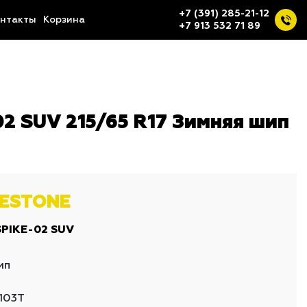
+7 (391) 285-21-12
нтакты
Корзина
+7 913 532 71 89
 SUV 215/65 R17 Зимняя шип
GESTONE
SPIKE-02 SUV
ип
103T