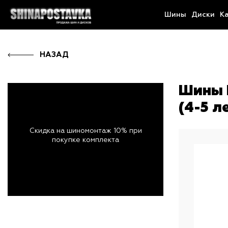
Шины
Диски
К
НАЗАД
Шины 
(4-5 л
Скидка на шиномонтаж 10% при
покупке комплекта