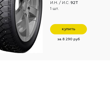
И.Н. / И.С:
92T
1 шт.
купить
за 8 290 руб