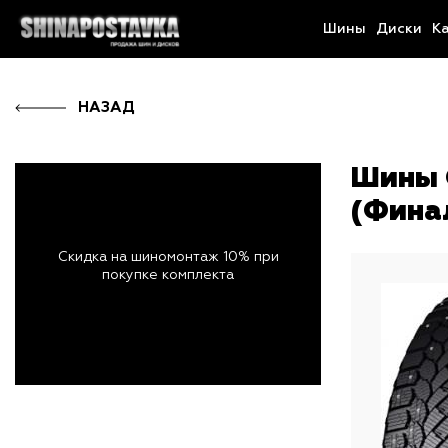
Шины
Диски
К
НАЗАД
Шины 
(Фина
Скидка на шиномонтаж 10% при
покупке комплекта