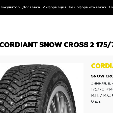
алькулятор
Доставка
Информация
Как оформить заказ
Ко
CORDIANT SNOW CROSS 2 175/7
CORD
SNOW CRO
Зимняя, ш
175/70 R14
И.Н. / И.С:
0 шт.