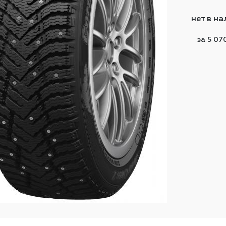
нет в н
за 5 07