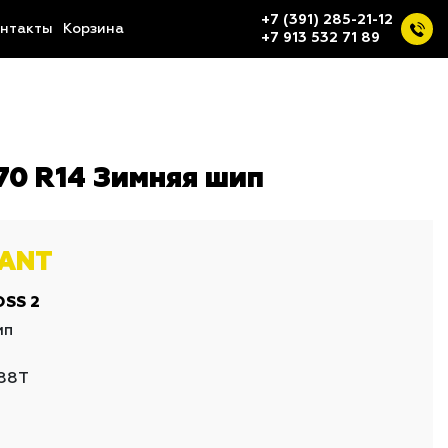
+7 (391) 285-21-12
нтакты
Корзина
+7 913 532 71 89
0 R14 Зимняя шип
IANT
SS 2
ип
88T