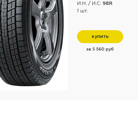
И.Н. / И.С:
98R
1 шт.
купить
за 5 560 руб