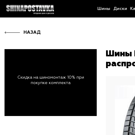
Шины
Диски
К
НАЗАД
Шины 
распр
Скидка на шиномонтаж 10% при
покупке комплекта