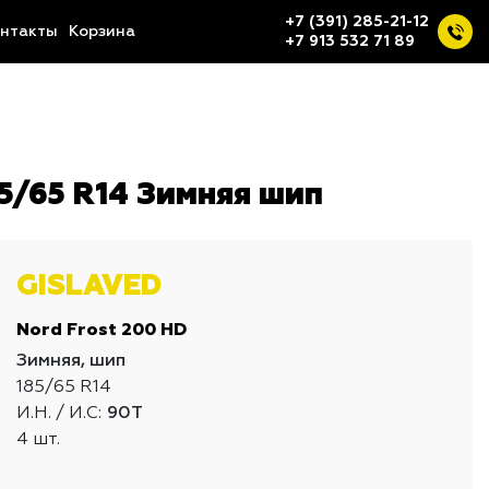
+7 (391) 285-21-12
нтакты
Корзина
+7 913 532 71 89
5/65 R14 Зимняя шип
GISLAVED
Nord Frost 200 HD
Зимняя, шип
185/65 R14
И.Н. / И.С:
90T
4 шт.