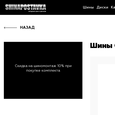
Шины
Диски
К
НАЗАД
Шины G
Скидка на шиномонтаж 10% при
покупке комплекта