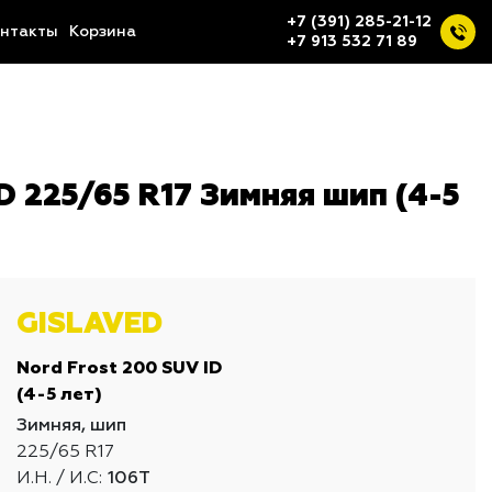
+7 (391) 285-21-12
нтакты
Корзина
+7 913 532 71 89
 225/65 R17 Зимняя шип (4-5
GISLAVED
Nord Frost 200 SUV ID
(4-5 лет)
Зимняя, шип
225/65 R17
И.Н. / И.С:
106T