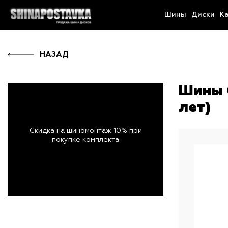
Шины
Диски
К
НАЗАД
Шины G
лет)
Скидка на шиномонтаж 10% при
покупке комплекта