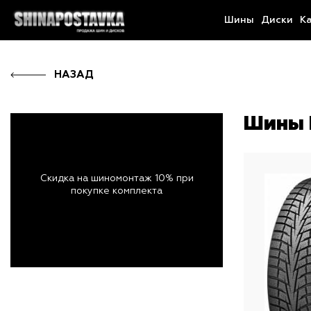
Шины
Диски
К
НАЗАД
Шины 
Скидка на шиномонтаж 10% при
покупке комплекта