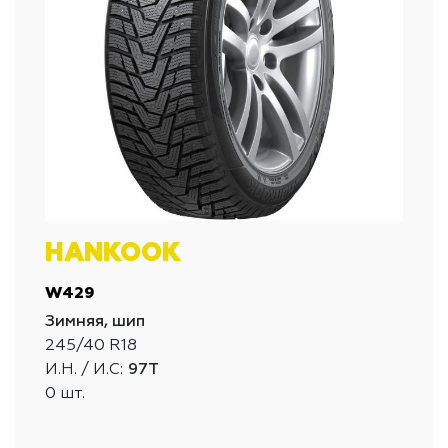
HANKOOK
W429
Зимняя, шип
245/40 R18
И.Н. / И.С:
97T
0 шт.