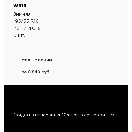
W616
Зимняя
195/55 R16
И.Н. / И.С:
91T
0 шт.
нет в наличии
за 6 840 руб
Скидка на шиномонтаж 10% при покупке комплекта