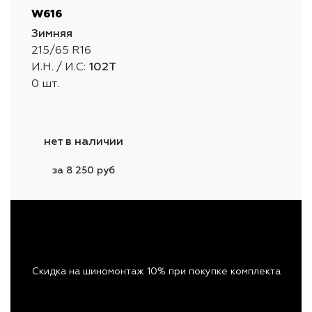
W616
Зимняя
215/65 R16
И.Н. / И.С:
102T
0 шт.
нет в наличии
за 8 250 руб
Скидка на шиномонтаж 10% при покупке комплекта