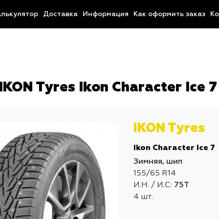
алькулятор
Доставка
Информация
Как оформить заказ
Ко
KON Tyres Ikon Character Ice 7
IKON Tyres
Ikon Character Ice 7
Зимняя, шип
155/65 R14
И.Н. / И.С:
75T
4 шт.