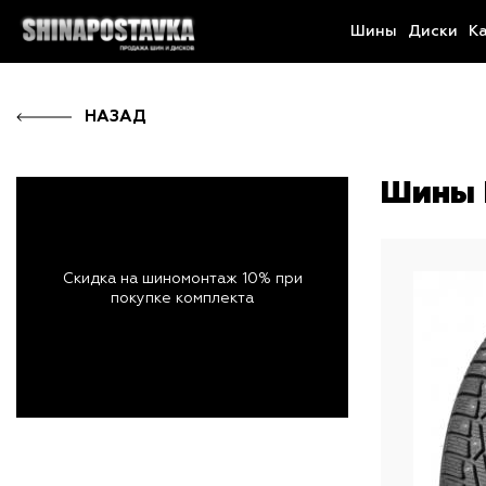
Шины
Диски
К
НАЗАД
Шины I
Скидка на шиномонтаж 10% при
покупке комплекта