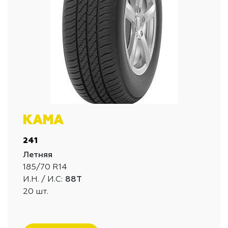
КАМА
241
Летняя
185/70 R14
И.Н. / И.С:
88T
20 шт.