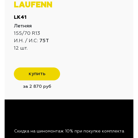
LAUFENN
LK41
Летняя
155/70 R13
И.Н. / И.С:
75T
12 шт.
купить
за 2 870 руб
Скидка на шиномонтаж 10% при покупке комплекта