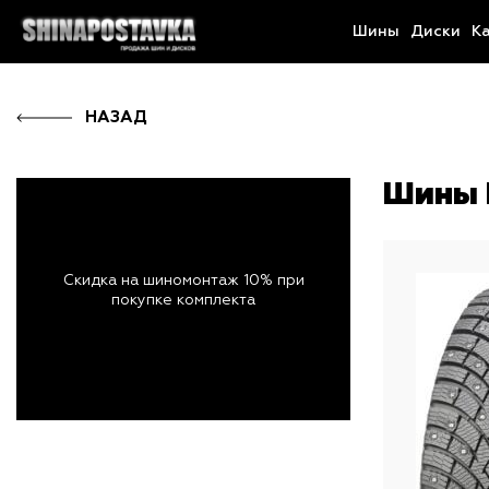
Шины
Диски
К
НАЗАД
Шины P
Скидка на шиномонтаж 10% при
покупке комплекта