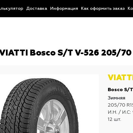
алькулятор
Доставка
Информация
Как оформить заказ
Ко
IATTI Bosco S/T V-526 205/70
VIATT
Bosco S/T
Зимняя
205/70 R1
И.Н. / И.С:
12 шт.