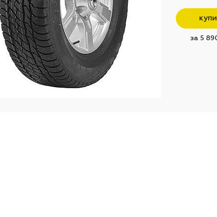
купи
за 5 89