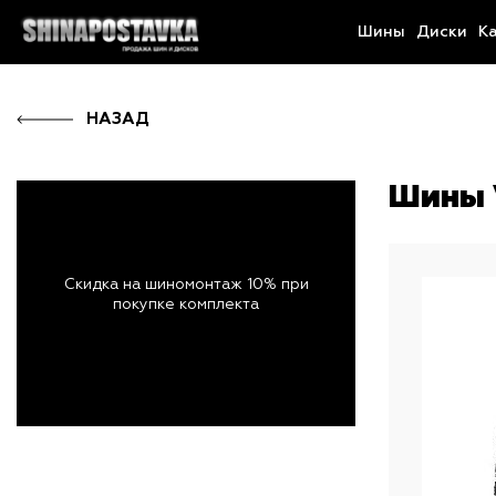
Шины
Диски
К
НАЗАД
Шины V
Скидка на шиномонтаж 10% при
покупке комплекта