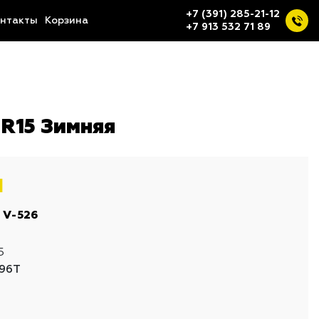
+7 (391) 285-21-12
нтакты
Корзина
+7 913 532 71 89
 R15 Зимняя
I
 V-526
5
96T