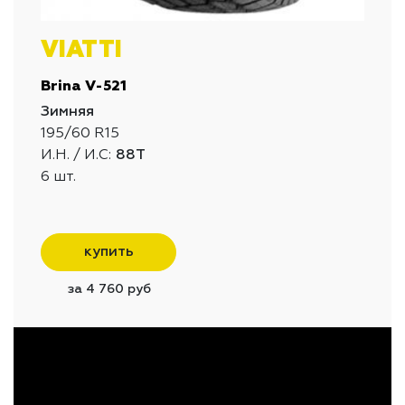
VIATTI
Brina V-521
Зимняя
195/60 R15
И.Н. / И.С:
88T
6 шт.
купить
за 4 760 руб