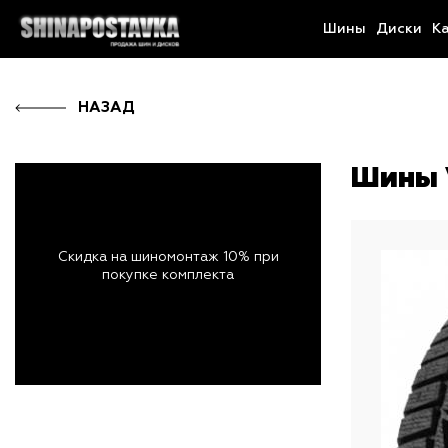
Шины
Диски
К
НАЗАД
Шины V
Скидка на шиномонтаж 10% при
покупке комплекта