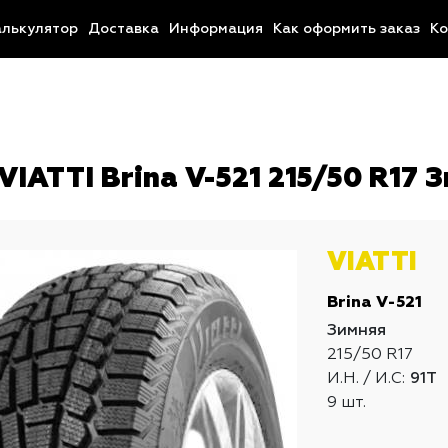
алькулятор
Доставка
Информация
Как оформить заказ
Ко
IATTI Brina V-521 215/50 R17 
VIATTI
Brina V-521
Зимняя
215/50 R17
И.Н. / И.С:
91T
9 шт.