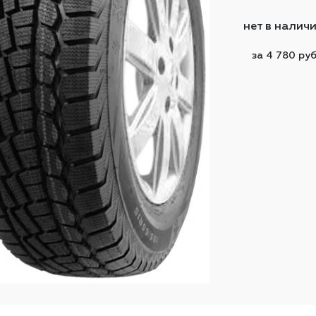
нет в налич
за 4 780 ру