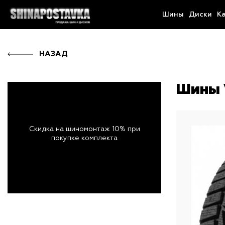
Шины
Диски
К
НАЗАД
Шины V
Скидка на шиномонтаж 10% при
покупке комплекта