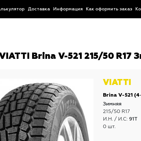
алькулятор
Доставка
Информация
Как оформить заказ
Ко
IATTI Brina V-521 215/50 R17 З
VIATTI
Brina V-521 (4
Зимняя
215/50 R17
И.Н. / И.С:
91T
0 шт.