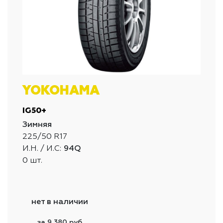
YOKOHAMA
IG50+
Зимняя
225/50 R17
И.Н. / И.С:
94Q
0 шт.
нет в наличии
за 9 380 руб