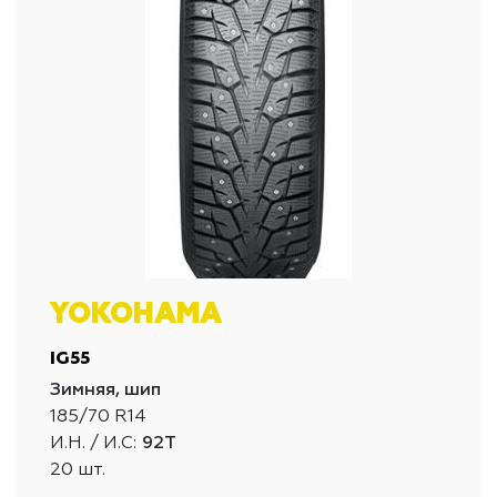
YOKOHAMA
IG55
Зимняя, шип
185/70 R14
И.Н. / И.С:
92T
20 шт.