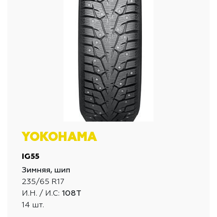
YOKOHAMA
IG55
Зимняя, шип
235/65 R17
И.Н. / И.С:
108T
14 шт.