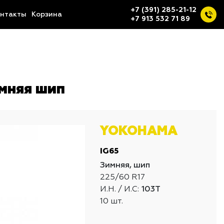
+7 (391) 285-21-12
нтакты
Корзина
+7 913 532 71 89
мняя шип
YOKOHAMA
IG65
Зимняя, шип
225/60 R17
И.Н. / И.С:
103T
10 шт.