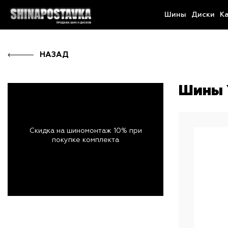
Шины
Диски
К
НАЗАД
Шины 
Скидка на шиномонтаж 10% при
покупке комплекта