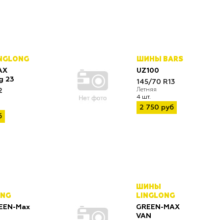
NGLONG
ШИНЫ BARS
AX
UZ100
g 23
145/70 R13
Летняя
2
4 шт.
2 750 руб
б
ШИНЫ
ONG
LINGLONG
EEN-Max
GREEN-MAX
VAN