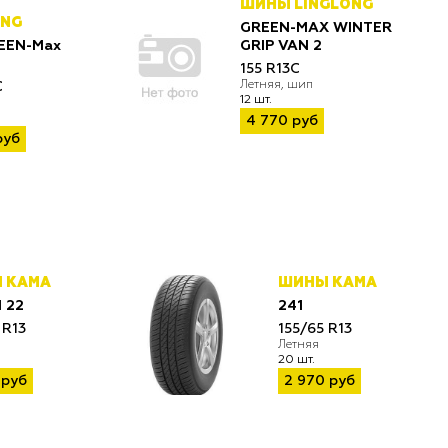
ШИНЫ LINGLONG
ONG
GREEN-MAX WINTER
EEN-Max
GRIP VAN 2
155 R13C
Летняя, шип
C
12 шт.
4 770 руб
руб
 КАМА
ШИНЫ КАМА
 22
241
 R13
155/65 R13
Летняя
20 шт.
 руб
2 970 руб