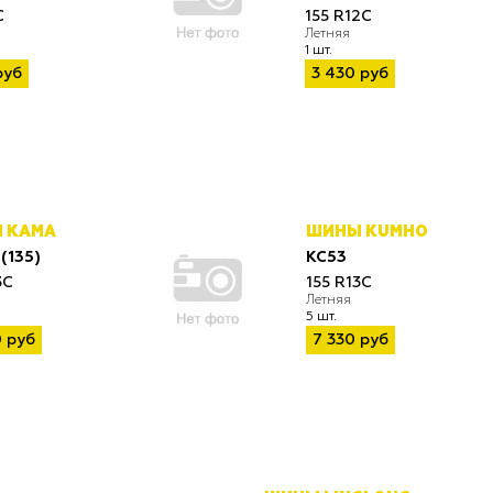
C
155 R12C
Летняя
1 шт.
руб
3 430 руб
 КАМА
ШИНЫ KUMHO
(135)
KC53
3C
155 R13C
Летняя
5 шт.
 руб
7 330 руб