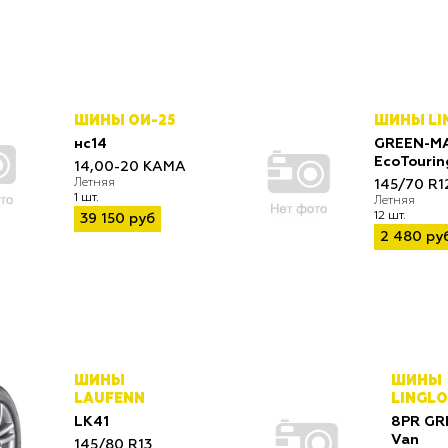
ШИНЫ ОИ-25
ШИНЫ LI
нс14
GREEN-M
EcoTourin
14,00-20 КАМА
Летняя
145/70 R1
1 шт.
Летняя
12 шт.
39 150 руб
2 480 ру
ШИНЫ
ШИНЫ
LAUFENN
LINGL
LK41
8PR GR
Van
145/80 R13