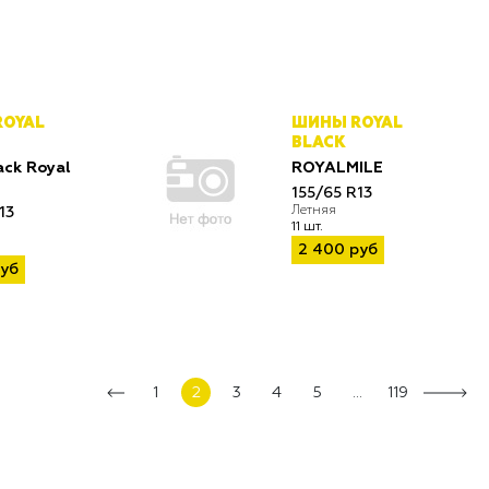
OYAL
ШИНЫ ROYAL
BLACK
ack Royal
ROYALMILE
155/65 R13
Летняя
13
11 шт.
2 400 руб
руб
1
2
3
4
5
...
119