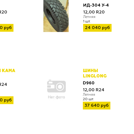
ИД-304 У-4
R20
12,00 R20
Летняя
1 шт.
0 руб
24 040 руб
 КАМА
ШИНЫ
LINGLONG
D960
R24
12,00 R24
Летняя
20 шт.
0 руб
37 640 руб