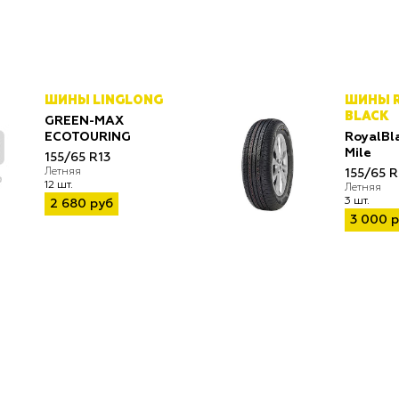
ШИНЫ LINGLONG
ШИНЫ R
BLACK
GREEN-MAX
ECOTOURING
RoyalBl
Mile
155/65 R13
Летняя
155/65 R
12 шт.
Летняя
3 шт.
2 680 руб
3 000 