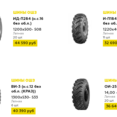
ШИНЫ ОШЗ
ШИНЫ
ИД-П284 (н.с.16
И-П184 
без об.л.)
без об.
1200x500- 508
1220x4
Летняя
Летняя
20 шт.
11 шт.
44 590 руб
32 690
ШИНЫ ОШЗ
ШИНЫ
ВИ-3 (н.с.12 без
ОИ-25
об.л. (КРАЗ))
14,00 
Летняя
1300x530- 533
20 шт.
Летняя
6 шт.
36 64
40 390 руб