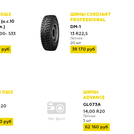
 ОШЗ
ШИНЫ CORDIANT
PROFESSIONAL
(н.с.10
л.)
DM-1
00- 533
13 R22,5
Летняя
20 шт.
 руб
39 170 руб
 ОШЗ
ШИНЫ
ADVANCE
GL073A
-20
14,00 R20
Летняя
3 шт.
0 руб
62 160 руб