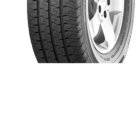
Шины MATADOR
MPS-330 Maxilla 2 (6 лет и старше)
185/75 R16C
Летняя
1 шт.
2 910 руб
купить