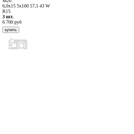
M20
6,0x15 5x100 57,1 43 W
R15
3 шт.
6 700 руб
купить
Диски ТЗСК
KIA CERATO
6,0x15 5x114.3 67,1 46 черный
R15
12 шт.
3 270 руб
купить