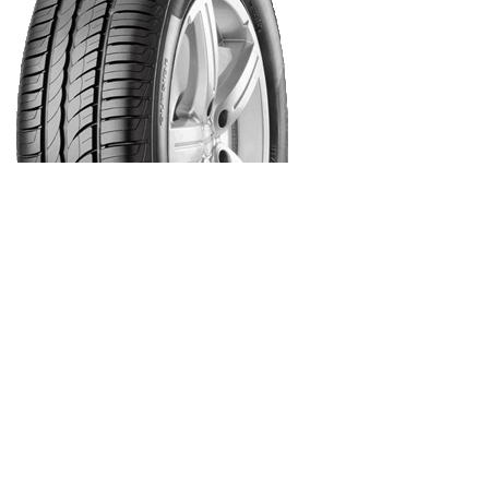
Шины PIRELLI
CINTURATO P1
185/60 R15
Летняя
1 шт.
5 700 руб